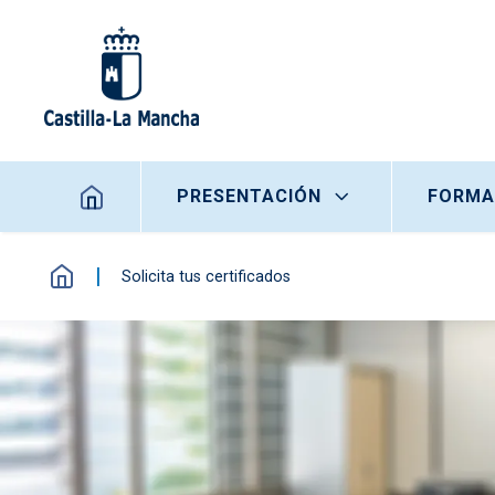
Pasar al contenido principal
Navegación principal
PRESENTACIÓN
FORMA
Solicita tus certificados
Imagen