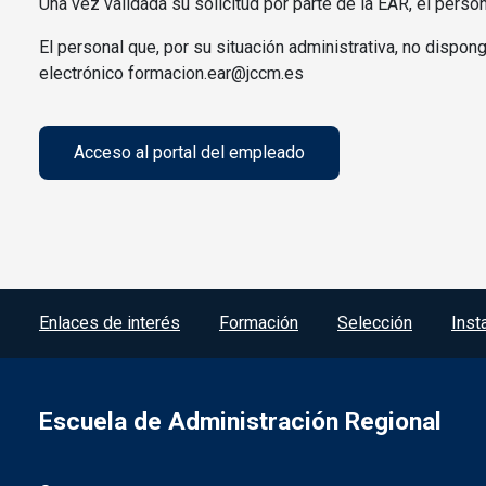
Una vez validada su solicitud por parte de la EAR, el pers
El personal que, por su situación administrativa, no dispon
electrónico formacion.ear@jccm.es
Acceso al portal del empleado
Menú del pie
Enlaces de interés
Formación
Selección
Inst
Escuela de Administración Regional